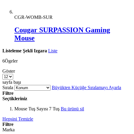
CGR-WOMB-SUR
Cougar SURPASSION Gaming
Mouse
Listeleme Şekli
Izgara
Liste
6
Ögeler
Göster
sayfa başı
Sırala
Büyükten Küçüğe Sıralamayı Ayarla
Filtre
Seçtikleriniz
Mouse Tuş Sayısı
7 Tuş
Bu ürünü sil
Hepsini Temizle
Filtre
Marka