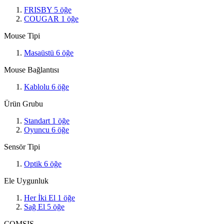
FRISBY
5
öğe
COUGAR
1
öğe
Mouse Tipi
Masaüstü
6
öğe
Mouse Bağlantısı
Kablolu
6
öğe
Ürün Grubu
Standart
1
öğe
Oyuncu
6
öğe
Sensör Tipi
Optik
6
öğe
Ele Uygunluk
Her İki El
1
öğe
Sağ El
5
öğe
COMSIS