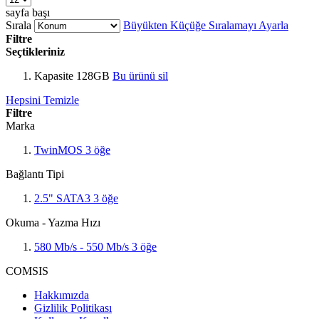
sayfa başı
Sırala
Büyükten Küçüğe Sıralamayı Ayarla
Filtre
Seçtikleriniz
Kapasite
128GB
Bu ürünü sil
Hepsini Temizle
Filtre
Marka
TwinMOS
3
öğe
Bağlantı Tipi
2.5" SATA3
3
öğe
Okuma - Yazma Hızı
580 Mb/s - 550 Mb/s
3
öğe
COMSIS
Hakkımızda
Gizlilik Politikası