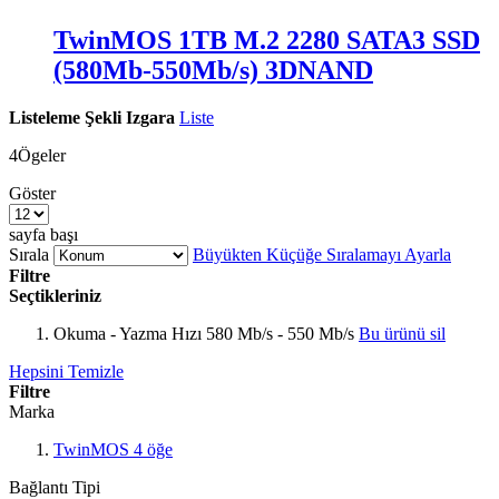
TwinMOS 1TB M.2 2280 SATA3 SSD
(580Mb-550Mb/s) 3DNAND
Listeleme Şekli
Izgara
Liste
4
Ögeler
Göster
sayfa başı
Sırala
Büyükten Küçüğe Sıralamayı Ayarla
Filtre
Seçtikleriniz
Okuma - Yazma Hızı
580 Mb/s - 550 Mb/s
Bu ürünü sil
Hepsini Temizle
Filtre
Marka
TwinMOS
4
öğe
Bağlantı Tipi