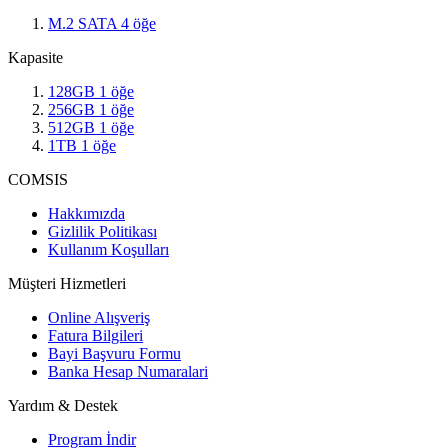
M.2 SATA
4
öğe
Kapasite
128GB
1
öğe
256GB
1
öğe
512GB
1
öğe
1TB
1
öğe
COMSIS
Hakkımızda
Gizlilik Politikası
Kullanım Koşulları
Müşteri Hizmetleri
Online Alışveriş
Fatura Bilgileri
Bayi Başvuru Formu
Banka Hesap Numaralari
Yardım & Destek
Program İndir