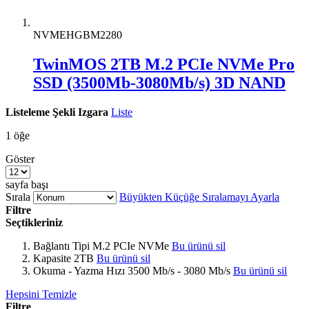
NVMEHGBM2280
TwinMOS 2TB M.2 PCIe NVMe Pro
SSD (3500Mb-3080Mb/s) 3D NAND
Listeleme Şekli
Izgara
Liste
1
öğe
Göster
sayfa başı
Sırala
Büyükten Küçüğe Sıralamayı Ayarla
Filtre
Seçtikleriniz
Bağlantı Tipi
M.2 PCIe NVMe
Bu ürünü sil
Kapasite
2TB
Bu ürünü sil
Okuma - Yazma Hızı
3500 Mb/s - 3080 Mb/s
Bu ürünü sil
Hepsini Temizle
Filtre