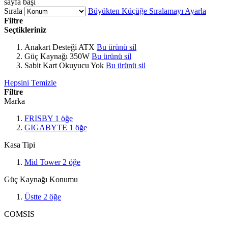
sayfa başı
Sırala
Büyükten Küçüğe Sıralamayı Ayarla
Filtre
Seçtikleriniz
Anakart Desteği
ATX
Bu ürünü sil
Güç Kaynağı
350W
Bu ürünü sil
Sabit Kart Okuyucu
Yok
Bu ürünü sil
Hepsini Temizle
Filtre
Marka
FRISBY
1
öğe
GIGABYTE
1
öğe
Kasa Tipi
Mid Tower
2
öğe
Güç Kaynağı Konumu
Üstte
2
öğe
COMSIS