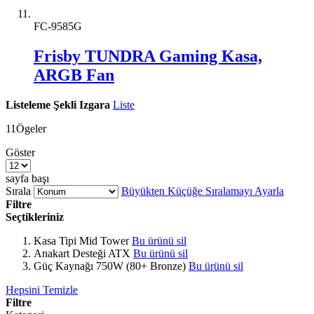
FC-9585G
Frisby TUNDRA Gaming Kasa,
ARGB Fan
Listeleme Şekli
Izgara
Liste
11
Ögeler
Göster
sayfa başı
Sırala
Büyükten Küçüğe Sıralamayı Ayarla
Filtre
Seçtikleriniz
Kasa Tipi
Mid Tower
Bu ürünü sil
Anakart Desteği
ATX
Bu ürünü sil
Güç Kaynağı
750W (80+ Bronze)
Bu ürünü sil
Hepsini Temizle
Filtre