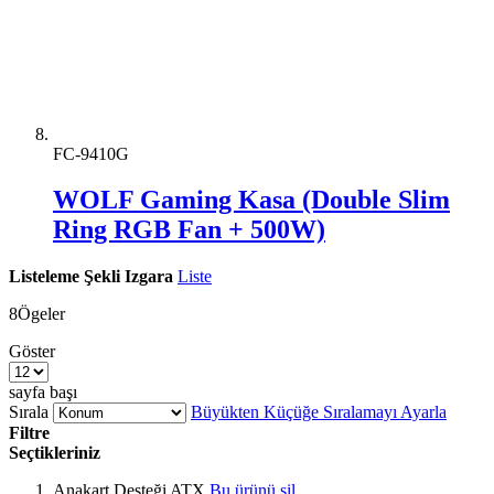
FC-9410G
WOLF Gaming Kasa (Double Slim
Ring RGB Fan + 500W)
Listeleme Şekli
Izgara
Liste
8
Ögeler
Göster
sayfa başı
Sırala
Büyükten Küçüğe Sıralamayı Ayarla
Filtre
Seçtikleriniz
Anakart Desteği
ATX
Bu ürünü sil