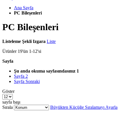
Ana Sayfa
PC Bileşenleri
PC Bileşenleri
Listeleme Şekli
Izgara
Liste
Ürünler
19
'ün
1
-
12
'si
Sayfa
Şu anda okuma sayfasındasınız
1
Sayfa
2
Sayfa
Sonraki
Göster
sayfa başı
Sırala
Büyükten Küçüğe Sıralamayı Ayarla