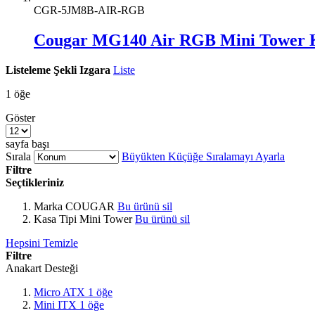
CGR-5JM8B-AIR-RGB
Cougar MG140 Air RGB Mini Tower 
Listeleme Şekli
Izgara
Liste
1
öğe
Göster
sayfa başı
Sırala
Büyükten Küçüğe Sıralamayı Ayarla
Filtre
Seçtikleriniz
Marka
COUGAR
Bu ürünü sil
Kasa Tipi
Mini Tower
Bu ürünü sil
Hepsini Temizle
Filtre
Anakart Desteği
Micro ATX
1
öğe
Mini ITX
1
öğe