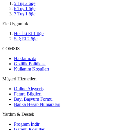
5 Tuş
2
öğe
6 Tuş
1
öğe
7 Tuş
1
öğe
Ele Uygunluk
Her İki El
1
öğe
Sağ El
2
öğe
COMSIS
Hakkımızda
Gizlilik Politikası
Kullanım Koşulları
Müşteri Hizmetleri
Online Alışveriş
Fatura Bilgileri
Bayi Başvuru Formu
Banka Hesap Numaralari
Yardım & Destek
Program İndir
Garanti Koşulları