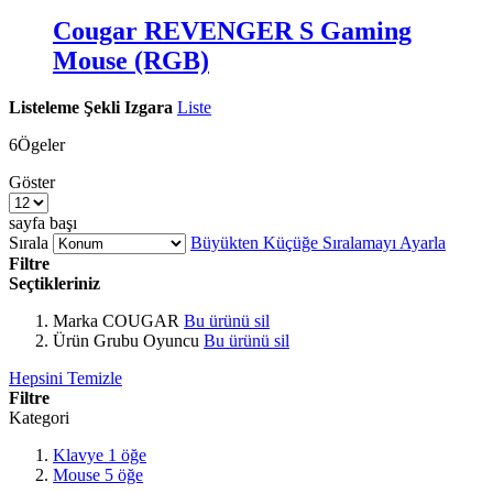
Cougar REVENGER S Gaming
Mouse (RGB)
Listeleme Şekli
Izgara
Liste
6
Ögeler
Göster
sayfa başı
Sırala
Büyükten Küçüğe Sıralamayı Ayarla
Filtre
Seçtikleriniz
Marka
COUGAR
Bu ürünü sil
Ürün Grubu
Oyuncu
Bu ürünü sil
Hepsini Temizle
Filtre
Kategori
Klavye
1
öğe
Mouse
5
öğe