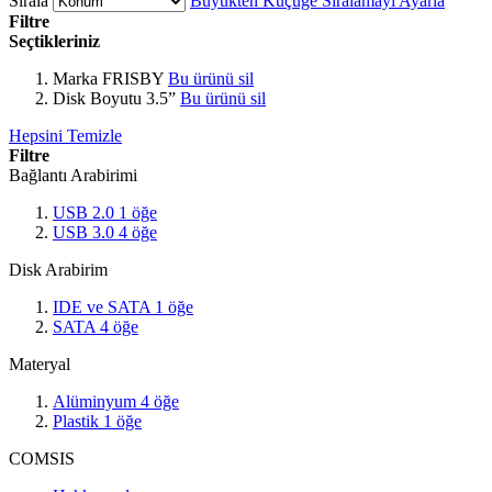
Sırala
Büyükten Küçüğe Sıralamayı Ayarla
Filtre
Seçtikleriniz
Marka
FRISBY
Bu ürünü sil
Disk Boyutu
3.5”
Bu ürünü sil
Hepsini Temizle
Filtre
Bağlantı Arabirimi
USB 2.0
1
öğe
USB 3.0
4
öğe
Disk Arabirim
IDE ve SATA
1
öğe
SATA
4
öğe
Materyal
Alüminyum
4
öğe
Plastik
1
öğe
COMSIS