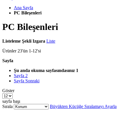
Ana Sayfa
PC Bileşenleri
PC Bileşenleri
Listeleme Şekli
Izgara
Liste
Ürünler
23
'ün
1
-
12
'si
Sayfa
Şu anda okuma sayfasındasınız
1
Sayfa
2
Sayfa
Sonraki
Göster
sayfa başı
Sırala
Büyükten Küçüğe Sıralamayı Ayarla