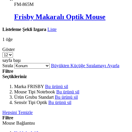
FM-865M
Frisby Makaralı Optik Mouse
Listeleme Şekli
Izgara
Liste
1
öğe
Göster
sayfa başı
Sırala
Büyükten Küçüğe Sıralamayı Ayarla
Filtre
Seçtikleriniz
Marka
FRISBY
Bu ürünü sil
Mouse Tipi
Notebook
Bu ürünü sil
Ürün Grubu
Standart
Bu ürünü sil
Sensör Tipi
Optik
Bu ürünü sil
Hepsini Temizle
Filtre
Mouse Bağlantısı