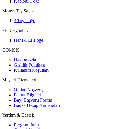
Kablolu
1
öğe
Mouse Tuş Sayısı
3 Tuş
1
öğe
Ele Uygunluk
Her İki El
1
öğe
COMSIS
Hakkımızda
Gizlilik Politikası
Kullanım Koşulları
Müşteri Hizmetleri
Online Alışveriş
Fatura Bilgileri
Bayi Başvuru Formu
Banka Hesap Numaralari
Yardım & Destek
Program İndir