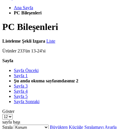
Ana Sayfa
PC Bileşenleri
PC Bileşenleri
Listeleme Şekli
Izgara
Liste
Ürünler
233
'ün
13
-
24
'si
Sayfa
Sayfa
Önceki
Sayfa
1
Şu anda okuma sayfasındasınız
2
Sayfa
3
Sayfa
4
Sayfa
5
Sayfa
Sonraki
Göster
sayfa başı
Sırala
Büyükten Küçüğe Sıralamayı Ayarla