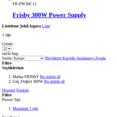
FR-PW30C12
Frisby 300W Power Supply
Listeleme Şekli
Izgara
Liste
1
öğe
Göster
sayfa başı
Sırala
Büyükten Küçüğe Sıralamayı Ayarla
Filtre
Seçtikleriniz
Marka
FRISBY
Bu ürünü sil
Güç Değeri
300W
Bu ürünü sil
Hepsini Temizle
Filtre
Power Tipi
Masaüstü
1
öğe