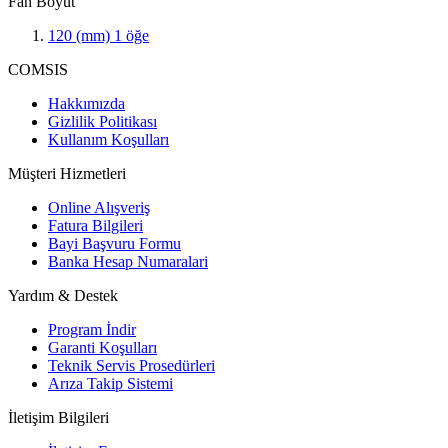
Fan Boyut
120 (mm)
1
öğe
COMSIS
Hakkımızda
Gizlilik Politikası
Kullanım Koşulları
Müşteri Hizmetleri
Online Alışveriş
Fatura Bilgileri
Bayi Başvuru Formu
Banka Hesap Numaralari
Yardım & Destek
Program İndir
Garanti Koşulları
Teknik Servis Prosedürleri
Arıza Takip Sistemi
İletişim Bilgileri