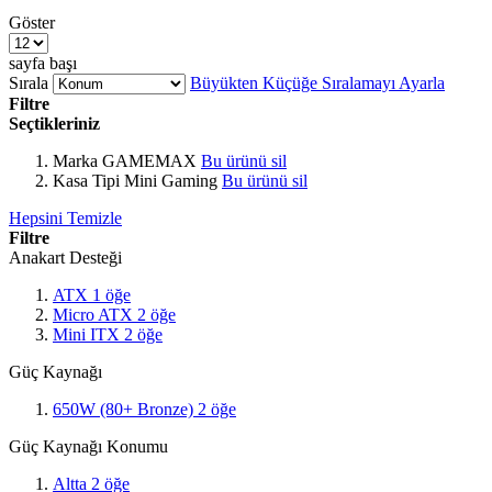
Göster
sayfa başı
Sırala
Büyükten Küçüğe Sıralamayı Ayarla
Filtre
Seçtikleriniz
Marka
GAMEMAX
Bu ürünü sil
Kasa Tipi
Mini Gaming
Bu ürünü sil
Hepsini Temizle
Filtre
Anakart Desteği
ATX
1
öğe
Micro ATX
2
öğe
Mini ITX
2
öğe
Güç Kaynağı
650W (80+ Bronze)
2
öğe
Güç Kaynağı Konumu
Altta
2
öğe