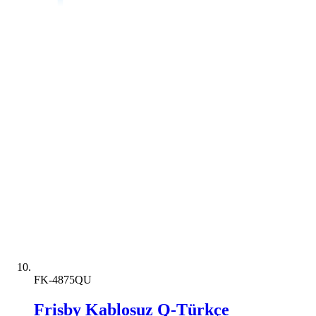
FK-4875QU
Frisby Kablosuz Q-Türkçe