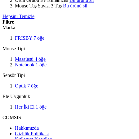
Ürün Grubu
Ev Kullanıcısı
Bu ürünü sil
Mouse Tuş Sayısı
3 Tuş
Bu ürünü sil
Hepsini Temizle
Filtre
Marka
FRISBY
7
öğe
Mouse Tipi
Masaüstü
4
öğe
Notebook
1
öğe
Sensör Tipi
Optik
7
öğe
Ele Uygunluk
Her İki El
1
öğe
COMSIS
Hakkımızda
Gizlilik Politikası