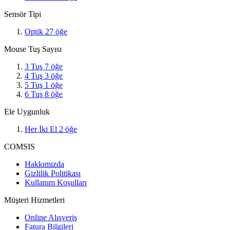
Sensör Tipi
Optik
27
öğe
Mouse Tuş Sayısı
3 Tuş
7
öğe
4 Tuş
3
öğe
5 Tuş
1
öğe
6 Tuş
8
öğe
Ele Uygunluk
Her İki El
2
öğe
COMSIS
Hakkımızda
Gizlilik Politikası
Kullanım Koşulları
Müşteri Hizmetleri
Online Alışveriş
Fatura Bilgileri