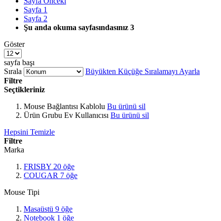
Sayfa
Önceki
Sayfa
1
Sayfa
2
Şu anda okuma sayfasındasınız
3
Göster
sayfa başı
Sırala
Büyükten Küçüğe Sıralamayı Ayarla
Filtre
Seçtikleriniz
Mouse Bağlantısı
Kablolu
Bu ürünü sil
Ürün Grubu
Ev Kullanıcısı
Bu ürünü sil
Hepsini Temizle
Filtre
Marka
FRISBY
20
öğe
COUGAR
7
öğe
Mouse Tipi
Masaüstü
9
öğe
Notebook
1
öğe