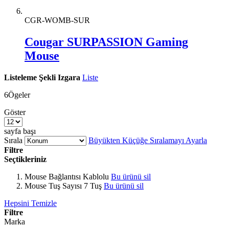
CGR-WOMB-SUR
Cougar SURPASSION Gaming
Mouse
Listeleme Şekli
Izgara
Liste
6
Ögeler
Göster
sayfa başı
Sırala
Büyükten Küçüğe Sıralamayı Ayarla
Filtre
Seçtikleriniz
Mouse Bağlantısı
Kablolu
Bu ürünü sil
Mouse Tuş Sayısı
7 Tuş
Bu ürünü sil
Hepsini Temizle
Filtre
Marka