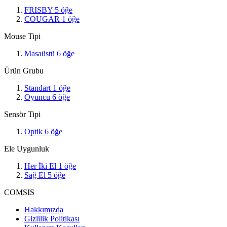
FRISBY
5
öğe
COUGAR
1
öğe
Mouse Tipi
Masaüstü
6
öğe
Ürün Grubu
Standart
1
öğe
Oyuncu
6
öğe
Sensör Tipi
Optik
6
öğe
Ele Uygunluk
Her İki El
1
öğe
Sağ El
5
öğe
COMSIS
Hakkımızda
Gizlilik Politikası