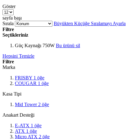
Göster
sayfa başı
Sırala
Büyükten Küçüğe Sıralamayı Ayarla
Filtre
Seçtikleriniz
Güç Kaynağı
750W
Bu ürünü sil
Hepsini Temizle
Filtre
Marka
FRISBY
1
öğe
COUGAR
1
öğe
Kasa Tipi
Mid Tower
2
öğe
Anakart Desteği
E-ATX
1
öğe
ATX
1
öğe
Micro ATX
2
öğe