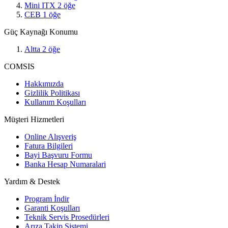
Mini ITX
2
öğe
CEB
1
öğe
Güç Kaynağı Konumu
Altta
2
öğe
COMSIS
Hakkımızda
Gizlilik Politikası
Kullanım Koşulları
Müşteri Hizmetleri
Online Alışveriş
Fatura Bilgileri
Bayi Başvuru Formu
Banka Hesap Numaralari
Yardım & Destek
Program İndir
Garanti Koşulları
Teknik Servis Prosedürleri
Arıza Takip Sistemi