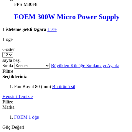
FPS-M30F8
FOEM 300W Micro Power Supply
Listeleme Şekli
Izgara
Liste
1
öğe
Göster
sayfa başı
Sırala
Büyükten Küçüğe Sıralamayı Ayarla
Filtre
Seçtikleriniz
Fan Boyut
80 (mm)
Bu ürünü sil
Hepsini Temizle
Filtre
Marka
FOEM
1
öğe
Güç Değeri