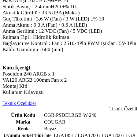
Hava Akışı : 62.53 CFM±% 10
Statik Basınç : 2.4 mmH2O ±% 10
Akustik Gürültü : 33.5 dBA (Maks.)
Güç Tüketimi : 3,6 W (Fan) / 3 W (LED) ±% 10
Anma Akımı : 0,3 A (Fan) / 0,6 A (LED)
Anma Gerilimi : 12 VDC (Fan) / 5 VDC (LED)
Rulman Tipi : Hidrolik Rulman
Bağlayıcı ve Kontrol : Fan : 2510-4Pin PWM Işıklar : 5V-3P
Kablo Uzunluğu : 600 (mm)
Kutu İçeriği
Poseidon 240 ARGB x 1
VA120 ARGB 100mm Fan x 2
Montaj Kiti
Kullanım Kılavuzu
Teknik Özellikler
Teknik Özelli
Ürün Kodu
CGR-PSDELRGB-W-240
Marka
COUGAR
Renk
Beyaz
Uyumlu Soket Tipi
Intel LGA1851 / LGA1700 / LGA1200 / LGA