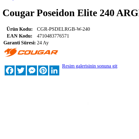
Cougar Poseidon Elite 240 ARG
Ürün Kodu:
CGR-PSDELRGB-W-240
EAN Kodu:
4710483776571
Garanti Süresi:
24 Ay
Resim galerisinin sonuna git
Facebook
Twitter
Messenger
Pinterest
LinkedIn