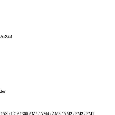
in ARGB
kler
115X / LGA1366 AM5 / AM4 / AM3 / AM2 / FM2 / FM1