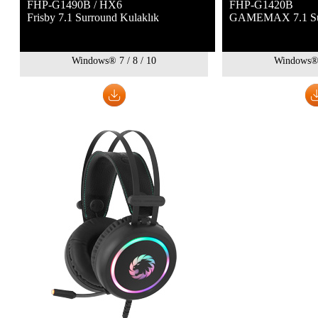
FHP-G1490B / HX6
FHP-G1420B
Frisby 7.1 Surround Kulaklık
GAMEMAX 7.1 Sur
Windows® 7 / 8 / 10
Windows® 