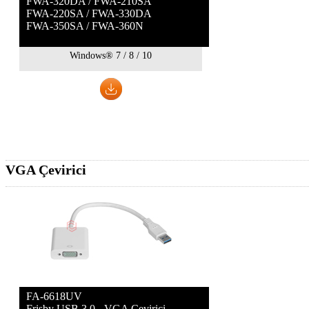
FWA-320DA / FWA-210SA
FWA-220SA / FWA-330DA
FWA-350SA / FWA-360N
Windows® 7 / 8 / 10
VGA Çevirici
FA-6618UV
Frisby USB 3.0 - VGA Çevirici