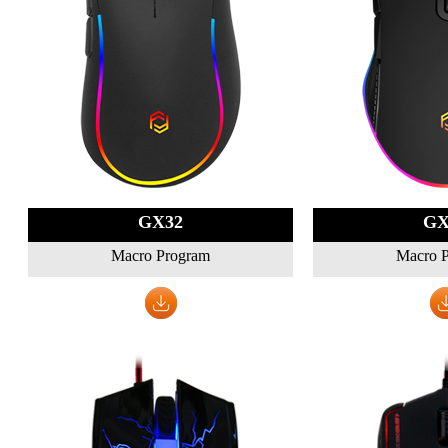
GX32
GX
Macro Program
Macro 