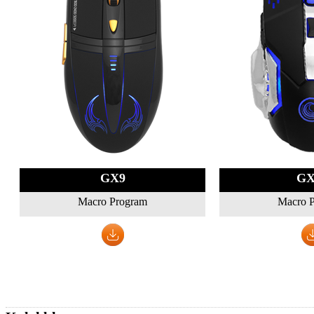
GX9
GX
Macro Program
Macro 