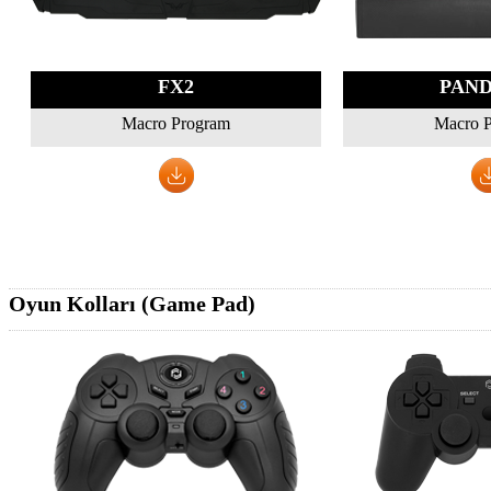
FX2
PAN
Macro Program
Macro 
Oyun Kolları (Game Pad)