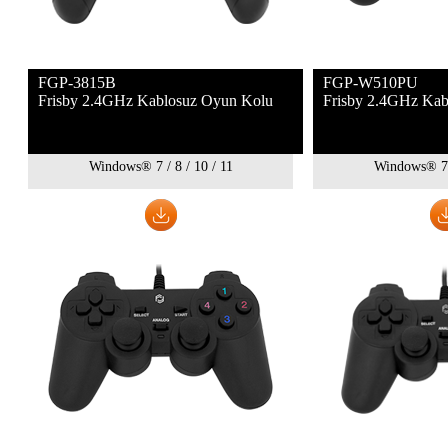
FGP-3815B
FGP-W510PU
Frisby 2.4GHz Kablosuz Oyun Kolu
Frisby 2.4GHz Kab
Windows® 7 / 8 / 10 / 11
Windows® 7 /