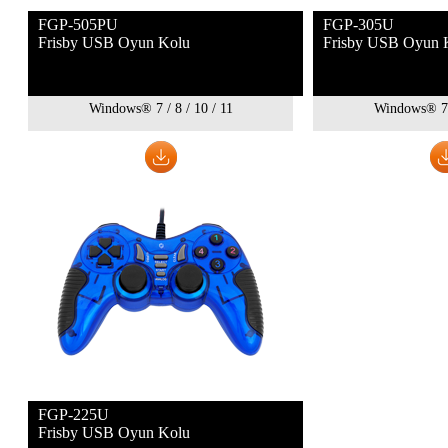
FGP-505PU
FGP-305U
Frisby USB Oyun Kolu
Frisby USB Oyun 
Windows® 7 / 8 / 10 / 11
Windows® 7 /
FGP-225U
Frisby USB Oyun Kolu