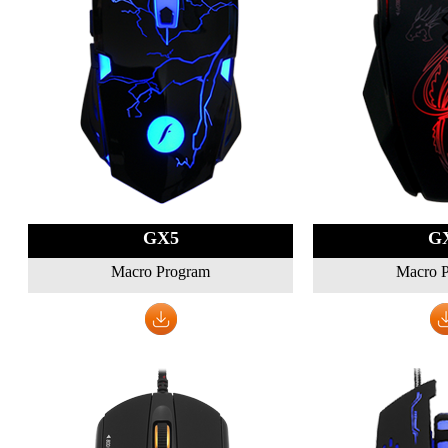
GX5
G
Macro Program
Macro 