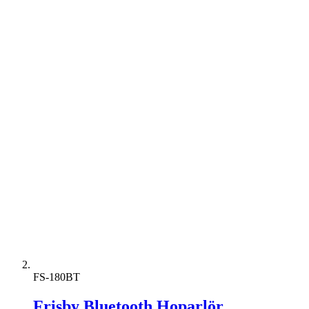
FS-180BT
Frisby Bluetooth Hoparlör