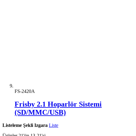
FS-2420A
Frisby 2.1 Hoparlör Sistemi
(SD/MMC/USB)
Listeleme Şekli
Izgara
Liste
Ürünler
21
'ün
13
-
21
'si