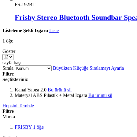
FS-192BT
Frisby Stereo Bluetooth Soundbar Spe
Listeleme Şekli
Izgara
Liste
1
öğe
Göster
sayfa başı
Sırala
Büyükten Küçüğe Sıralamayı Ayarla
Filtre
Seçtikleriniz
Kanal Yapısı
2.0
Bu ürünü sil
Materyal
ABS Pilastik + Metal Izgara
Bu ürünü sil
Hepsini Temizle
Filtre
Marka
FRISBY
1
öğe