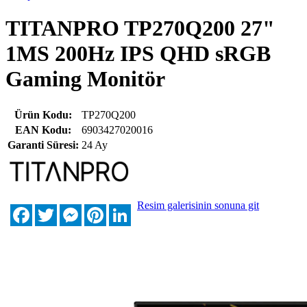
TITANPRO TP270Q200 27"
1MS 200Hz IPS QHD sRGB
Gaming Monitör
Ürün Kodu:
TP270Q200
EAN Kodu:
6903427020016
Garanti Süresi:
24 Ay
Resim galerisinin sonuna git
Facebook
Twitter
Messenger
Pinterest
LinkedIn