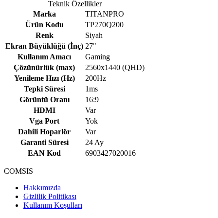
Teknik Özellikler
Marka
TITANPRO
Ürün Kodu
TP270Q200
Renk
Siyah
Ekran Büyüklüğü (İnç)
27"
Kullanım Amacı
Gaming
Çözünürlük (max)
2560x1440 (QHD)
Yenileme Hızı (Hz)
200Hz
Tepki Süresi
1ms
Görüntü Oranı
16:9
HDMI
Var
Vga Port
Yok
Dahili Hoparlör
Var
Garanti Süresi
24 Ay
EAN Kod
6903427020016
COMSIS
Hakkımızda
Gizlilik Politikası
Kullanım Koşulları