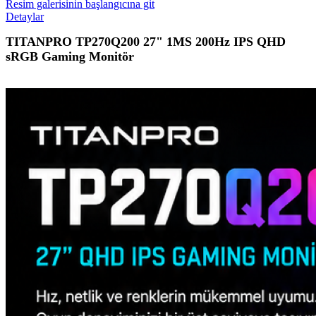
Resim galerisinin başlangıcına git
Detaylar
TITANPRO TP270Q200 27" 1MS 200Hz IPS QHD
sRGB Gaming Monitör