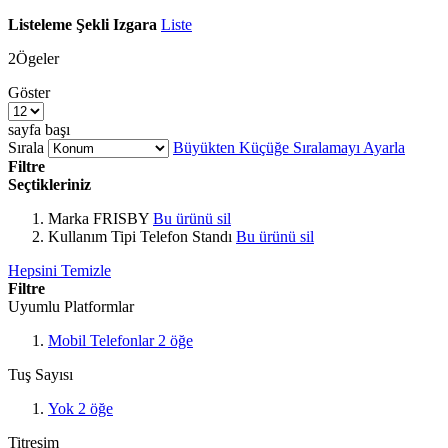
Listeleme Şekli
Izgara
Liste
2
Ögeler
Göster
sayfa başı
Sırala
Büyükten Küçüğe Sıralamayı Ayarla
Filtre
Seçtikleriniz
Marka
FRISBY
Bu ürünü sil
Kullanım Tipi
Telefon Standı
Bu ürünü sil
Hepsini Temizle
Filtre
Uyumlu Platformlar
Mobil Telefonlar
2
öğe
Tuş Sayısı
Yok
2
öğe
Titreşim