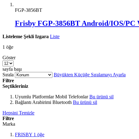
FGP-3856BT
Frisby FGP-3856BT Android/IOS/PC W
Listeleme Şekli
Izgara
Liste
1
öğe
Göster
sayfa başı
Sırala
Büyükten Küçüğe Sıralamayı Ayarla
Filtre
Seçtikleriniz
Uyumlu Platformlar
Mobil Telefonlar
Bu ürünü sil
Bağlantı Arabirimi
Bluetooth
Bu ürünü sil
Hepsini Temizle
Filtre
Marka
FRISBY
1
öğe