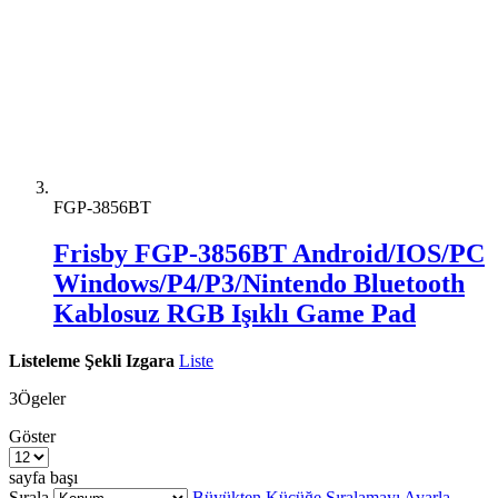
FGP-3856BT
Frisby FGP-3856BT Android/IOS/PC
Windows/P4/P3/Nintendo Bluetooth
Kablosuz RGB Işıklı Game Pad
Listeleme Şekli
Izgara
Liste
3
Ögeler
Göster
sayfa başı
Sırala
Büyükten Küçüğe Sıralamayı Ayarla