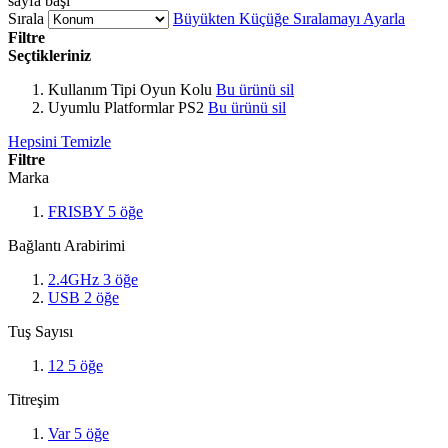
sayfa başı
Sırala
Büyükten Küçüğe Sıralamayı Ayarla
Filtre
Seçtikleriniz
Kullanım Tipi
Oyun Kolu
Bu ürünü sil
Uyumlu Platformlar
PS2
Bu ürünü sil
Hepsini Temizle
Filtre
Marka
FRISBY
5
öğe
Bağlantı Arabirimi
2.4GHz
3
öğe
USB
2
öğe
Tuş Sayısı
12
5
öğe
Titreşim
Var
5
öğe