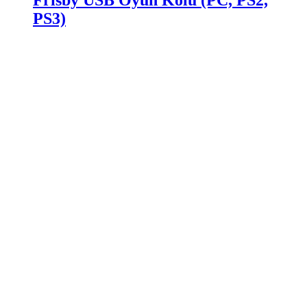
Frisby USB Oyun Kolu (PC, PS2,
PS3)