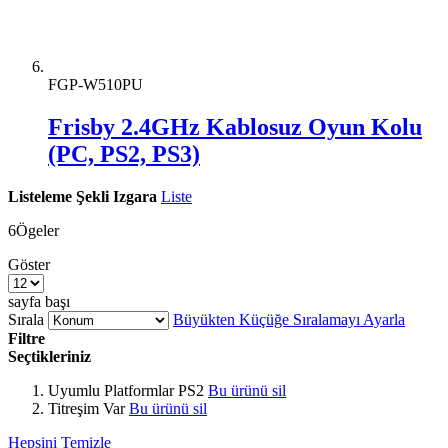
FGP-W510PU
Frisby 2.4GHz Kablosuz Oyun Kolu
(PC, PS2, PS3)
Listeleme Şekli
Izgara
Liste
6
Ögeler
Göster
sayfa başı
Sırala
Büyükten Küçüğe Sıralamayı Ayarla
Filtre
Seçtikleriniz
Uyumlu Platformlar
PS2
Bu ürünü sil
Titreşim
Var
Bu ürünü sil
Hepsini Temizle