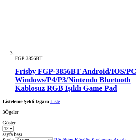
FGP-3856BT
Frisby FGP-3856BT Android/IOS/PC
Windows/P4/P3/Nintendo Bluetooth
Kablosuz RGB Işıklı Game Pad
Listeleme Şekli
Izgara
Liste
3
Ögeler
Göster
sayfa başı
Sırala
Büyükten Küçüğe Sıralamayı Ayarla