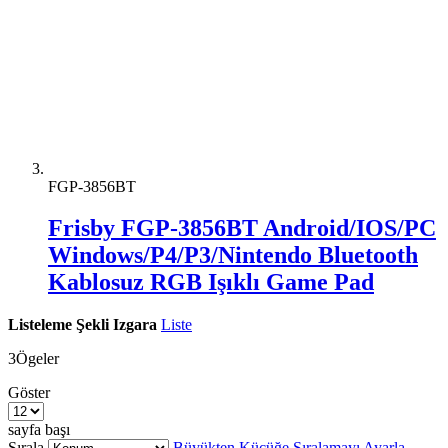
FGP-3856BT
Frisby FGP-3856BT Android/IOS/PC
Windows/P4/P3/Nintendo Bluetooth
Kablosuz RGB Işıklı Game Pad
Listeleme Şekli
Izgara
Liste
3
Ögeler
Göster
sayfa başı
Sırala
Büyükten Küçüğe Sıralamayı Ayarla