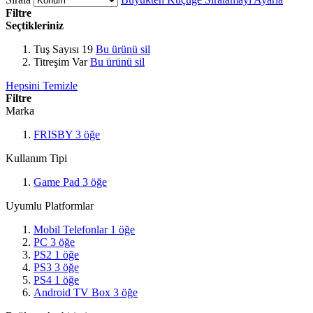
Filtre
Seçtikleriniz
Tuş Sayısı
19
Bu ürünü sil
Titreşim
Var
Bu ürünü sil
Hepsini Temizle
Filtre
Marka
FRISBY
3
öğe
Kullanım Tipi
Game Pad
3
öğe
Uyumlu Platformlar
Mobil Telefonlar
1
öğe
PC
3
öğe
PS2
1
öğe
PS3
3
öğe
PS4
1
öğe
Android TV Box
3
öğe