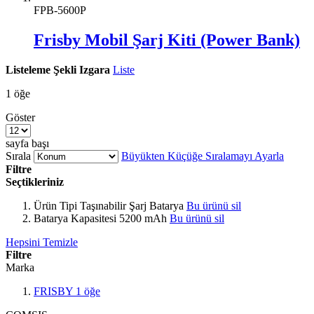
FPB-5600P
Frisby Mobil Şarj Kiti (Power Bank)
Listeleme Şekli
Izgara
Liste
1
öğe
Göster
sayfa başı
Sırala
Büyükten Küçüğe Sıralamayı Ayarla
Filtre
Seçtikleriniz
Ürün Tipi
Taşınabilir Şarj Batarya
Bu ürünü sil
Batarya Kapasitesi
5200 mAh
Bu ürünü sil
Hepsini Temizle
Filtre
Marka
FRISBY
1
öğe