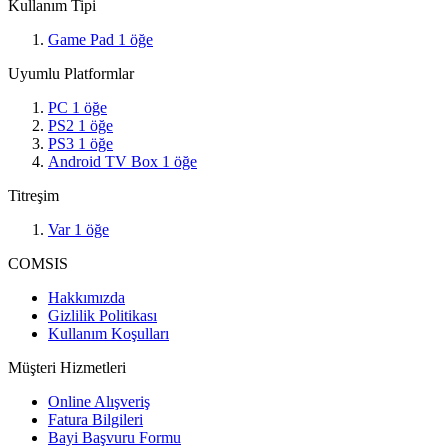
Kullanım Tipi
Game Pad
1
öğe
Uyumlu Platformlar
PC
1
öğe
PS2
1
öğe
PS3
1
öğe
Android TV Box
1
öğe
Titreşim
Var
1
öğe
COMSIS
Hakkımızda
Gizlilik Politikası
Kullanım Koşulları
Müşteri Hizmetleri
Online Alışveriş
Fatura Bilgileri
Bayi Başvuru Formu