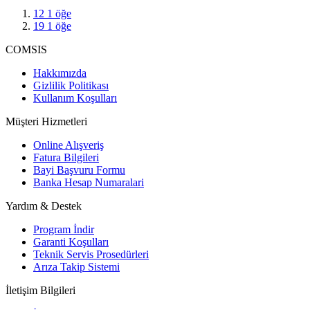
12
1
öğe
19
1
öğe
COMSIS
Hakkımızda
Gizlilik Politikası
Kullanım Koşulları
Müşteri Hizmetleri
Online Alışveriş
Fatura Bilgileri
Bayi Başvuru Formu
Banka Hesap Numaralari
Yardım & Destek
Program İndir
Garanti Koşulları
Teknik Servis Prosedürleri
Arıza Takip Sistemi
İletişim Bilgileri