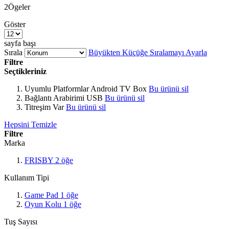
2
Ögeler
Göster
sayfa başı
Sırala
Büyükten Küçüğe Sıralamayı Ayarla
Filtre
Seçtikleriniz
Uyumlu Platformlar
Android TV Box
Bu ürünü sil
Bağlantı Arabirimi
USB
Bu ürünü sil
Titreşim
Var
Bu ürünü sil
Hepsini Temizle
Filtre
Marka
FRISBY
2
öğe
Kullanım Tipi
Game Pad
1
öğe
Oyun Kolu
1
öğe
Tuş Sayısı