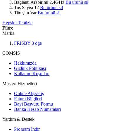
Bağlantı Arabirimi
2.4GHz
Bu ürünü sil
Tuş Sayısı
12
Bu ürünü sil
Titreşim
Var
Bu ürünü sil
Hepsini Temizle
Filtre
Marka
FRISBY
3
öğe
COMSIS
Hakkımızda
Gizlilik Politikası
Kullanım Koşulları
Müşteri Hizmetleri
Online Alışveriş
Fatura Bilgileri
Bayi Başvuru Formu
Banka Hesap Numaralari
Yardım & Destek
Program İndir