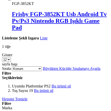
FGP-3852KT
Frisby FGP-3852KT Usb Android Tv
Pv/Ps3 Nintendo RGB Işıklı Game
Pad
Listeleme Şekli
Izgara
Liste
1
öğe
Göster
sayfa başı
Sırala
Büyükten Küçüğe Sıralamayı Ayarla
Filtre
Seçtikleriniz
Uyumlu Platformlar
PS2
Bu ürünü sil
Tuş Sayısı
19
Bu ürünü sil
Hepsini Temizle
Filtre
Marka