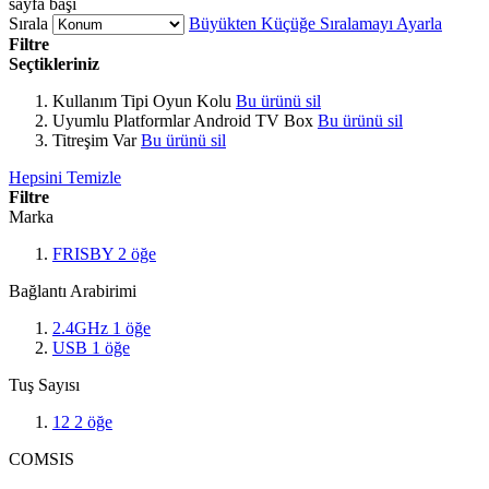
sayfa başı
Sırala
Büyükten Küçüğe Sıralamayı Ayarla
Filtre
Seçtikleriniz
Kullanım Tipi
Oyun Kolu
Bu ürünü sil
Uyumlu Platformlar
Android TV Box
Bu ürünü sil
Titreşim
Var
Bu ürünü sil
Hepsini Temizle
Filtre
Marka
FRISBY
2
öğe
Bağlantı Arabirimi
2.4GHz
1
öğe
USB
1
öğe
Tuş Sayısı
12
2
öğe
COMSIS