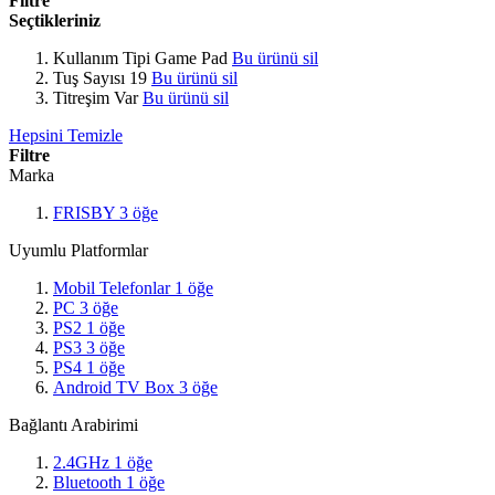
Filtre
Seçtikleriniz
Kullanım Tipi
Game Pad
Bu ürünü sil
Tuş Sayısı
19
Bu ürünü sil
Titreşim
Var
Bu ürünü sil
Hepsini Temizle
Filtre
Marka
FRISBY
3
öğe
Uyumlu Platformlar
Mobil Telefonlar
1
öğe
PC
3
öğe
PS2
1
öğe
PS3
3
öğe
PS4
1
öğe
Android TV Box
3
öğe
Bağlantı Arabirimi
2.4GHz
1
öğe
Bluetooth
1
öğe