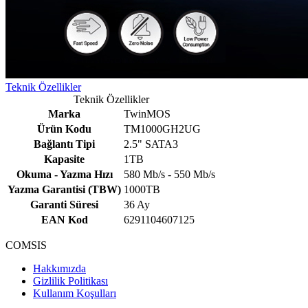
Teknik Özellikler
Teknik Özellikler
Marka
TwinMOS
Ürün Kodu
TM1000GH2UG
Bağlantı Tipi
2.5" SATA3
Kapasite
1TB
Okuma - Yazma Hızı
580 Mb/s - 550 Mb/s
Yazma Garantisi (TBW)
1000TB
Garanti Süresi
36 Ay
EAN Kod
6291104607125
COMSIS
Hakkımızda
Gizlilik Politikası
Kullanım Koşulları