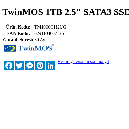
TwinMOS 1TB 2.5" SATA3 SS
Ürün Kodu:
TM1000GH2UG
EAN Kodu:
6291104607125
Garanti Süresi:
36 Ay
Resim galerisinin sonuna git
Facebook
Twitter
Messenger
Pinterest
LinkedIn