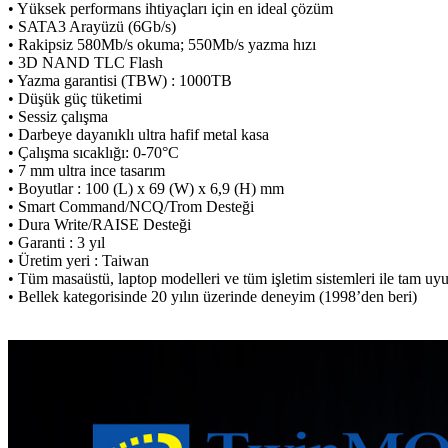
• Yüksek performans ihtiyaçları için en ideal çözüm
• SATA3 Arayüzü (6Gb/s)
• Rakipsiz 580Mb/s okuma; 550Mb/s yazma hızı
• 3D NAND TLC Flash
• Yazma garantisi (TBW) : 1000TB
• Düşük güç tüketimi
• Sessiz çalışma
• Darbeye dayanıklı ultra hafif metal kasa
• Çalışma sıcaklığı: 0-70°C
• 7 mm ultra ince tasarım
• Boyutlar : 100 (L) x 69 (W) x 6,9 (H) mm
• Smart Command/NCQ/Trom Desteği
• Dura Write/RAISE Desteği
• Garanti : 3 yıl
• Üretim yeri : Taiwan
• Tüm masaüstü, laptop modelleri ve tüm işletim sistemleri ile tam u
• Bellek kategorisinde 20 yılın üzerinde deneyim (1998’den beri)