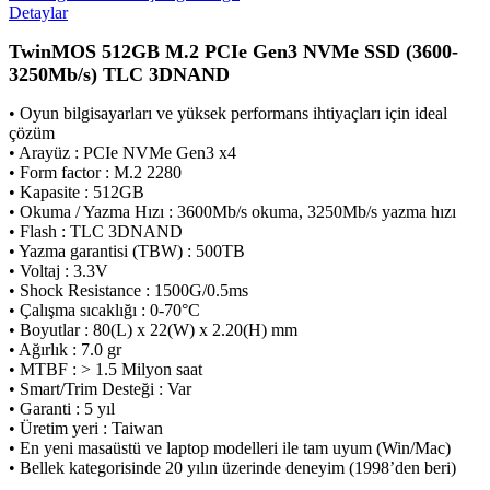
Detaylar
TwinMOS 512GB M.2 PCIe Gen3 NVMe SSD (3600-
3250Mb/s) TLC 3DNAND
• Oyun bilgisayarları ve yüksek performans ihtiyaçları için ideal
çözüm
• Arayüz : PCIe NVMe Gen3 x4
• Form factor : M.2 2280
• Kapasite : 512GB
• Okuma / Yazma Hızı : 3600Mb/s okuma, 3250Mb/s yazma hızı
• Flash : TLC 3DNAND
• Yazma garantisi (TBW) : 500TB
• Voltaj : 3.3V
• Shock Resistance : 1500G/0.5ms
• Çalışma sıcaklığı : 0-70°C
• Boyutlar : 80(L) x 22(W) x 2.20(H) mm
• Ağırlık : 7.0 gr
• MTBF : > 1.5 Milyon saat
• Smart/Trim Desteği : Var
• Garanti : 5 yıl
• Üretim yeri : Taiwan
• En yeni masaüstü ve laptop modelleri ile tam uyum (Win/Mac)
• Bellek kategorisinde 20 yılın üzerinde deneyim (1998’den beri)