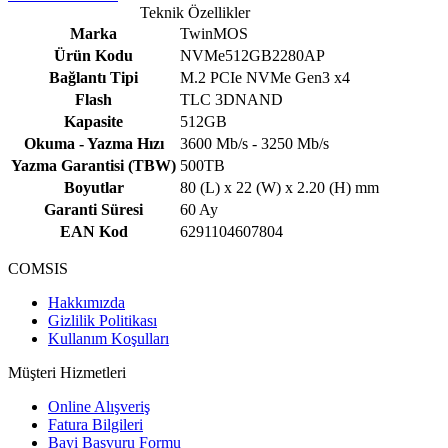
Teknik Özellikler
Marka
TwinMOS
Ürün Kodu
NVMe512GB2280AP
Bağlantı Tipi
M.2 PCIe NVMe Gen3 x4
Flash
TLC 3DNAND
Kapasite
512GB
Okuma - Yazma Hızı
3600 Mb/s - 3250 Mb/s
Yazma Garantisi (TBW)
500TB
Boyutlar
80 (L) x 22 (W) x 2.20 (H) mm
Garanti Süresi
60 Ay
EAN Kod
6291104607804
COMSIS
Hakkımızda
Gizlilik Politikası
Kullanım Koşulları
Müşteri Hizmetleri
Online Alışveriş
Fatura Bilgileri
Bayi Başvuru Formu