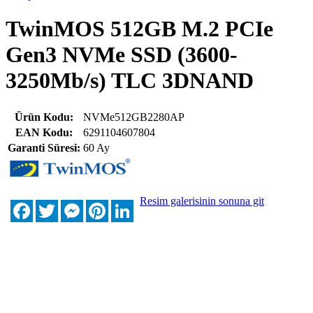
TwinMOS 512GB M.2 PCIe
Gen3 NVMe SSD (3600-
3250Mb/s) TLC 3DNAND
Ürün Kodu:
NVMe512GB2280AP
EAN Kodu:
6291104607804
Garanti Süresi:
60 Ay
Resim galerisinin sonuna git
Facebook
Twitter
Messenger
Pinterest
LinkedIn