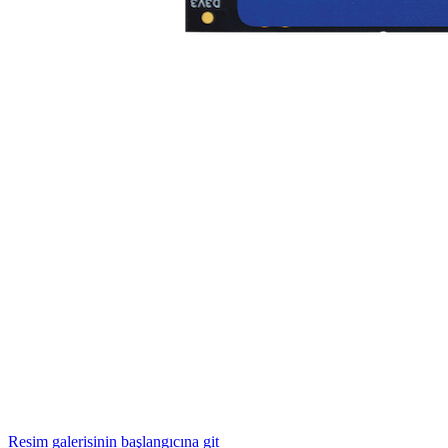
Resim galerisinin başlangıcına git