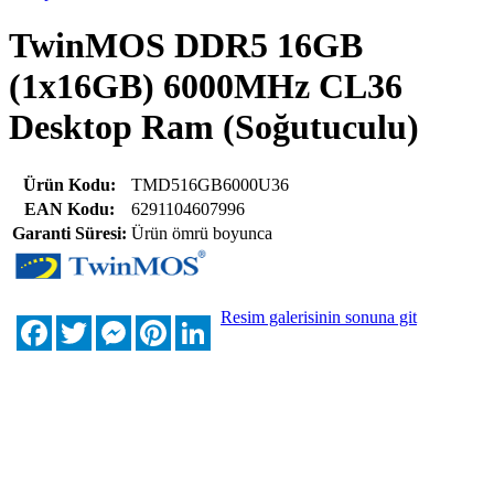
TwinMOS DDR5 16GB
(1x16GB) 6000MHz CL36
Desktop Ram (Soğutuculu)
Ürün Kodu:
TMD516GB6000U36
EAN Kodu:
6291104607996
Garanti Süresi:
Ürün ömrü boyunca
Resim galerisinin sonuna git
Facebook
Twitter
Messenger
Pinterest
LinkedIn