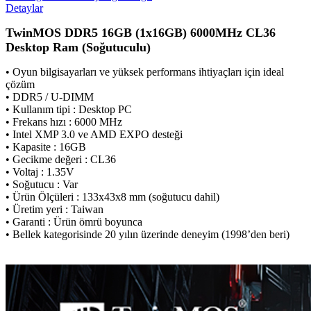
Detaylar
TwinMOS DDR5 16GB (1x16GB) 6000MHz CL36
Desktop Ram (Soğutuculu)
• Oyun bilgisayarları ve yüksek performans ihtiyaçları için ideal
çözüm
• DDR5 / U-DIMM
• Kullanım tipi : Desktop PC
• Frekans hızı : 6000 MHz
• Intel XMP 3.0 ve AMD EXPO desteği
• Kapasite : 16GB
• Gecikme değeri : CL36
• Voltaj : 1.35V
• Soğutucu : Var
• Ürün Ölçüleri : 133x43x8 mm (soğutucu dahil)
• Üretim yeri : Taiwan
• Garanti : Ürün ömrü boyunca
• Bellek kategorisinde 20 yılın üzerinde deneyim (1998’den beri)