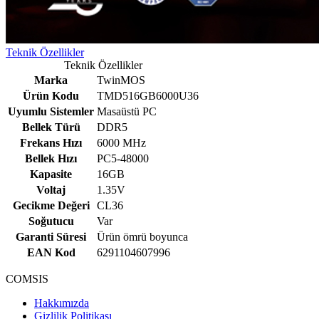
Teknik Özellikler
Teknik Özellikler
Marka
TwinMOS
Ürün Kodu
TMD516GB6000U36
Uyumlu Sistemler
Masaüstü PC
Bellek Türü
DDR5
Frekans Hızı
6000 MHz
Bellek Hızı
PC5-48000
Kapasite
16GB
Voltaj
1.35V
Gecikme Değeri
CL36
Soğutucu
Var
Garanti Süresi
Ürün ömrü boyunca
EAN Kod
6291104607996
COMSIS
Hakkımızda
Gizlilik Politikası