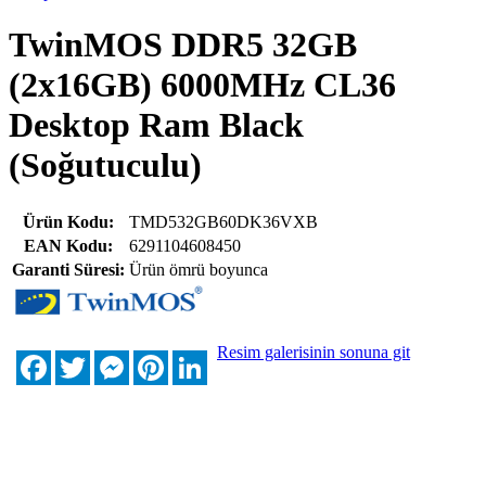
TwinMOS DDR5 32GB
(2x16GB) 6000MHz CL36
Desktop Ram Black
(Soğutuculu)
Ürün Kodu:
TMD532GB60DK36VXB
EAN Kodu:
6291104608450
Garanti Süresi:
Ürün ömrü boyunca
Resim galerisinin sonuna git
Facebook
Twitter
Messenger
Pinterest
LinkedIn