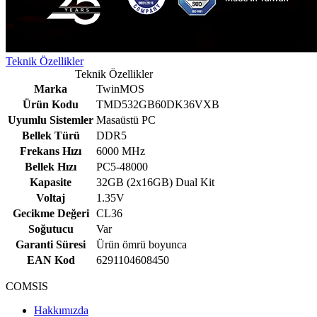
Teknik Özellikler
Teknik Özellikler
Marka
TwinMOS
Ürün Kodu
TMD532GB60DK36VXB
Uyumlu Sistemler
Masaüstü PC
Bellek Türü
DDR5
Frekans Hızı
6000 MHz
Bellek Hızı
PC5-48000
Kapasite
32GB (2x16GB) Dual Kit
Voltaj
1.35V
Gecikme Değeri
CL36
Soğutucu
Var
Garanti Süresi
Ürün ömrü boyunca
EAN Kod
6291104608450
COMSIS
Hakkımızda