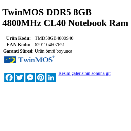
TwinMOS DDR5 8GB
4800MHz CL40 Notebook Ram
Ürün Kodu:
TMD58GB4800S40
EAN Kodu:
6291104607651
Garanti Süresi:
Ürün ömrü boyunca
Resim galerisinin sonuna git
Facebook
Twitter
Messenger
Pinterest
LinkedIn