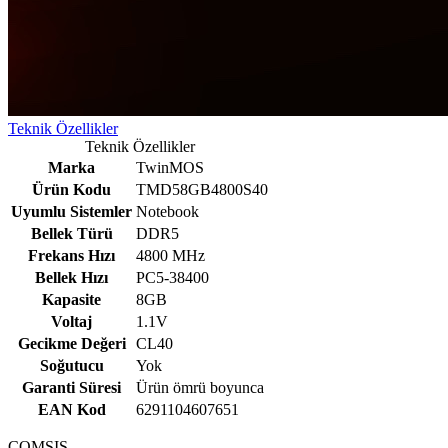
Teknik Özellikler
Teknik Özellikler
Marka
TwinMOS
Ürün Kodu
TMD58GB4800S40
Uyumlu Sistemler
Notebook
Bellek Türü
DDR5
Frekans Hızı
4800 MHz
Bellek Hızı
PC5-38400
Kapasite
8GB
Voltaj
1.1V
Gecikme Değeri
CL40
Soğutucu
Yok
Garanti Süresi
Ürün ömrü boyunca
EAN Kod
6291104607651
COMSIS