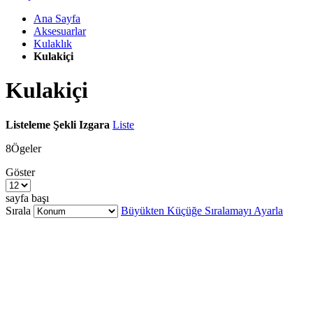
Ana Sayfa
Aksesuarlar
Kulaklık
Kulakiçi
Kulakiçi
Listeleme Şekli
Izgara
Liste
8
Ögeler
Göster
sayfa başı
Sırala
Büyükten Küçüğe Sıralamayı Ayarla