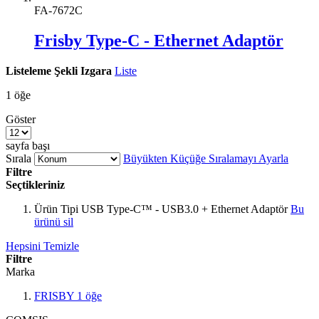
FA-7672C
Frisby Type-C - Ethernet Adaptör
Listeleme Şekli
Izgara
Liste
1
öğe
Göster
sayfa başı
Sırala
Büyükten Küçüğe Sıralamayı Ayarla
Filtre
Seçtikleriniz
Ürün Tipi
USB Type-C™ - USB3.0 + Ethernet Adaptör
Bu
ürünü sil
Hepsini Temizle
Filtre
Marka
FRISBY
1
öğe