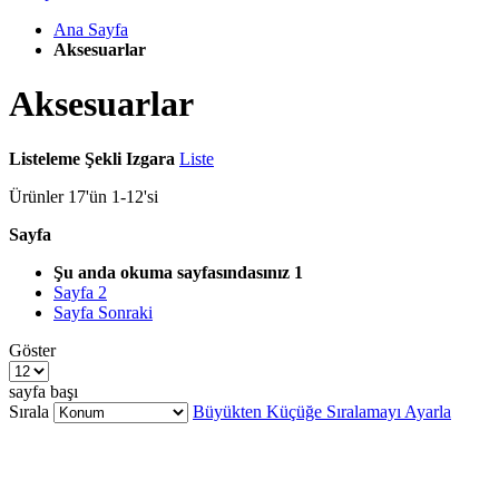
Ana Sayfa
Aksesuarlar
Aksesuarlar
Listeleme Şekli
Izgara
Liste
Ürünler
17
'ün
1
-
12
'si
Sayfa
Şu anda okuma sayfasındasınız
1
Sayfa
2
Sayfa
Sonraki
Göster
sayfa başı
Sırala
Büyükten Küçüğe Sıralamayı Ayarla